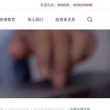
客服热线：
956026、4006208888
资者教育
加入我们
投资者关系
融
/
中间介绍业务
/
期货投资者教育园地
/
法律法规文件