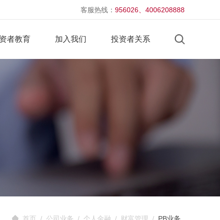
客服热线：
956026、4006208888
资者教育
加入我们
投资者关系
首页
/
公司业务
/
个人金融
/
财富管理
/
PB业务