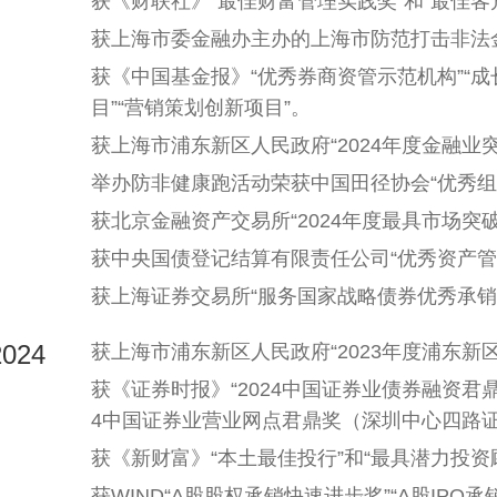
获《财联社》“最佳财富管理实践奖”和“最佳客
获上海市委金融办主办的上海市防范打击非法金
获《中国基金报》“优秀券商资管示范机构”“成
目”“营销策划创新项目”。
获上海市浦东新区人民政府“2024年度金融业突
举办防非健康跑活动荣获中国田径协会“优秀组
获北京金融资产交易所“2024年度最具市场突
获中央国债登记结算有限责任公司“优秀资产管
获上海证券交易所“服务国家战略债券优秀承销
2024
获上海市浦东新区人民政府“2023年度浦东新
获《证券时报》“2024中国证券业债券融资君鼎奖
4中国证券业营业网点君鼎奖（深圳中心四路证
获《新财富》“本土最佳投行”和“最具潜力投资
获WIND“A股股权承销快速进步奖”“A股IPO