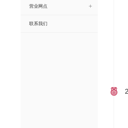
营业网点
联系我们