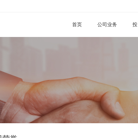
首页
公司业务
投