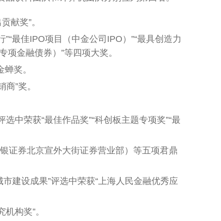
出贡献奖”。
”“最佳IPO项目（中金公司IPO）”“最具创造力
款专项金融债券）”等四项大奖。
”金蝉奖。
销商”奖。
中荣获“最佳作品奖”“科创板主题专项奖”“最
中银证券北京宣外大街证券营业部）等五项君鼎
民城市建设成果”评选中荣获“上海人民金融优秀应
究机构奖”。