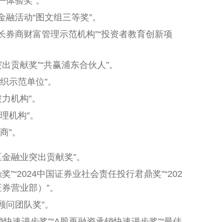
户体验奖”。
融活动“图文组三等奖”。
长券商财富管理示范机构”“投资者教育创新项
出贡献奖”“共赢浦东合伙人”。
织示范单位”。
破力机构”。
理机构”。
商”。
区金融业突出贡献奖”。
”“2024中国证券业社会责任投行君鼎奖”“202
券营业部）”。
顾问团队奖”。
承销快速进步奖”“A股再融资承销快速进步奖”“最佳