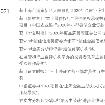
2021
获上海市浦东新区人民政府“2020年金融业突
获《新财富》“本土最佳投行”“最佳债权承销投行
项目（中国农业银行2020年小型微型企业贷
获《华夏时报》“2020年度品牌管理证券公司
获wind“最佳信用类债券承销商”“最佳金融债承
获wind金牌分析师评选“最佳路演机构”奖。
在监管和行业自律机构举办的投资者教育主题评选
受欢迎作品奖”。
获《证券时报》“三十强证券营业部君鼎奖（
奖。
中银证券APP4.0项目在“上海金融业助力人
用场景奖”。
在卖方分析师“水晶球”评选中荣获“进步最快研