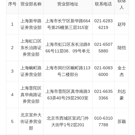
联络
序号
营业部名称
营业部地址
联系电话
人
上海新华路
上海市长宁区新华路664
021-6283
1
赵玲
证券营业部
号第25幢第三层315室
6219
上海虹口区
上海市虹口区东长治路8
021-6507
2
东长治路证
陆恺
66号11层08、09号单元
5880
券营业部
上海畹町路
上海市闵行区畹町路113
021-6083
金士
3
证券营业部
号二楼部分
6000
杰
上海普陀区
上海市普陀区真华南路3
021-6635
刘志
4
真华南路证
63弄40号29层2903室
3366
豪
券营业部
北京宣外大
北京市西城区宣武门外
010-6310
5
街证券营业
苏颖
大街甲1号2层201
7788
部