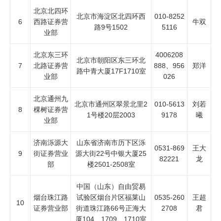
北京北四环
北京市海淀区北四环西
010-8252
6
西路证券营
牛双
路9号1502
5116
业部
北京东三环
4006208
北京市朝阳区东三环北
7
北路证券营
888、956
郑洋
路中青大厦17F1710室
业部
026
北京通州九
北京市通州区翠景北里2
010-5613
刘若
8
棵树证券营
1号楼20层2003
9178
曦
业部
济南泺源大
山东省济南市历下区泺
0531-869
王大
9
街证券营业
源大街22号中银大厦25
82221
龙
部
楼2501-2508室
中国（山东）自由贸易
烟台珠江路
试验区烟台片区福莱山
0535-260
王超
10
证券营业部
街道珠江路66号正海大
2708
君
厦104、1709、1710室